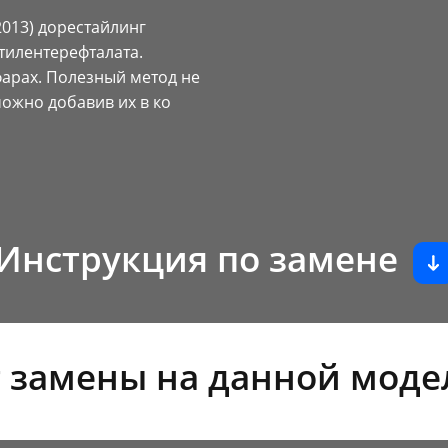
2013) дорестайлинг
тилентерефталата.
арах. Полезный метод не
можно добавив их в ко
Инструкция по замене
 замены на данной моде