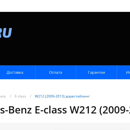
Доставка
Оплата
Гарантии
И
Benz
/
E-class
/
W212 (2009-2013) дорестайлинг
-Benz E-class W212 (2009