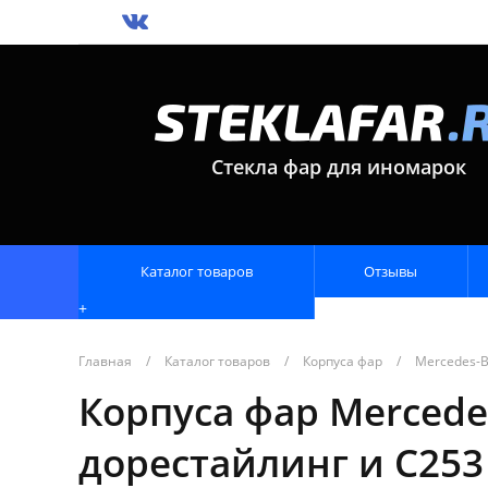
Стекла фар для иномарок
Каталог товаров
Отзывы
+
Главная
/
Каталог товаров
/
Корпуса фар
/
Mercedes-
Корпуса фар Mercedes
дорестайлинг и C253