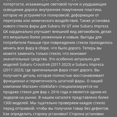
потертости, искажающие световой пучок и ухудшающие
освещение дороги; внутреннее помутнение пластика,
которое не устраняется полировкой; деформации от
перегрева или химического воздействия. Также установка
нового стекла фары для Subaru XV GT или Subaru Impreza
GK кардинально улучшает внешний вид автомобиля, делая
его визуально более ухоженным и новым. Выгоды для
потребителя Раньше при повреждении стекла приходилось
менять всю фару в сборе, что было дорого. Теперь вы
можете заменить только стекло, что экономит
значительные средства. Это особенно актуально для
моделей Subaru Crosstrek (2017-2023) и Subaru Impreza
(2017-2023), где оригинальная фара стоит дорого. Вы
получаете деталь, которая полностью восстанавливает
функционал и герметичность штатной фары. О нашей
компании Магазин «steklafar» специализируется на
продаже стекол для фар с 2016 года и является одним из
лидеров на рынке. В нашем каталоге представлено более
1300 моделей. Мы тщательно проверяем каждое стекло
перед отправкой, чтобы вы получили товар без дефектов.
Как определить сторону установки? Сторона установки