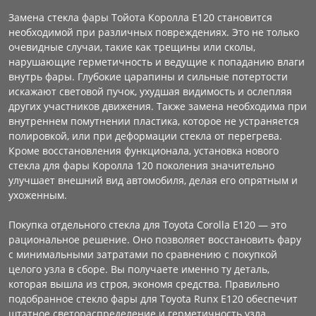
Замена стекла фары Тойота Королла Е120 становится
необходимой при различных повреждениях. Это не только
очевидные случаи, такие как трещины или сколы,
нарушающие герметичность и ведущие к попаданию влаги
внутрь фары. Глубокие царапины и сильные потертости
искажают световой пучок, ухудшая видимость и ослепляя
других участников движения. Также замена необходима при
внутреннем помутнении пластика, которое не устраняется
полировкой, или при деформации стекла от перегрева.
Кроме восстановления функционала, установка нового
стекла для фары Королла 120 поколения значительно
улучшает внешний вид автомобиля, делая его опрятным и
ухоженным.
Покупка отдельного стекла для Toyota Corolla E120 — это
рациональное решение. Оно позволяет восстановить фару
с минимальными затратами по сравнению с покупкой
целого узла в сборе. Вы получаете именно ту деталь,
которая вышла из строя, экономя средства. Правильно
подобранное стекло фары для Toyota Runx E120 обеспечит
штатное светораспределение и герметичность узла.