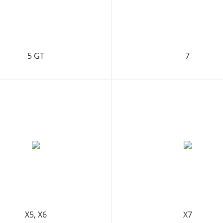
5 GT
7
X5, X6
X7