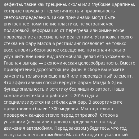
дефекты, такие как трещины, сколы или глубокие царапины,
которые нарушают герметичность и правильность
светораспределения. Также причинами могут быть
внутреннее помутнение пластика, не устраняемое
полировкой, деформация от перегрева или химическое
повреждение агрессивными реагентами. Установка нового
стекла на фару Mazda 6 рестайлинг позволяет не только
восстановить безопасное освещение, но и значительно
улучшить внешний вид автомобиля, делая его ухоженным.
Главная выгода — экономическая целесообразность. Вместо
приобретения дорогостоящей фары в сборе вы можете
заменить только изношенный или повреждённый элемент.
Это эффективный способ вернуть фарам Мазда 6 GJ их
функциональность и эстетику без лишних затрат. Наша
компания «steklafar» работает с 2016 года и
специализируется на стёклах для фар. В ассортименте
представлено более 1300 моделей. Мы тщательно
проверяем каждое стекло перед отправкой. Сторона
установки (левая или правая) определяется по ходу
движения автомобиля. Перед заказом убедитесь, что год
выпуска вашего автомобиля Mazda 6 входит в указанный