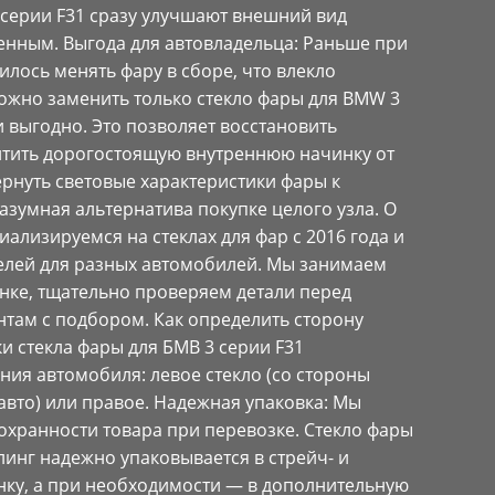
 серии F31 сразу улучшают внешний вид
енным. Выгода для автовладельца: Раньше при
лось менять фару в сборе, что влекло
ожно заменить только стекло фары для BMW 3
и выгодно. Это позволяет восстановить
итить дорогостоящую внутреннюю начинку от
вернуть световые характеристики фары к
азумная альтернатива покупке целого узла. О
иализируемся на стеклах для фар с 2016 года и
елей для разных автомобилей. Мы занимаем
ке, тщательно проверяем детали перед
нтам с подбором. Как определить сторону
ки стекла фары для БМВ 3 серии F31
ния автомобиля: левое стекло (со стороны
авто) или правое. Надежная упаковка: Мы
охранности товара при перевозке. Стекло фары
йлинг надежно упаковывается в стрейч- и
ку, а при необходимости — в дополнительную