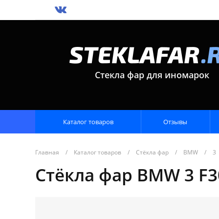
Стекла фар для иномарок
Каталог товаров
Отзывы
Главная
/
Каталог товаров
/
Стёкла фар
/
BMW
/
3
Стёкла фар BMW 3 F30