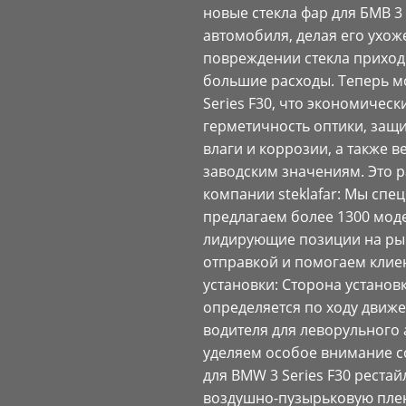
новые стекла фар для БМВ 3
автомобиля, делая его ухож
повреждении стекла приходи
большие расходы. Теперь м
Series F30, что экономическ
герметичность оптики, защ
влаги и коррозии, а также 
заводским значениям. Это р
компании steklafar: Мы спец
предлагаем более 1300 мод
лидирующие позиции на рын
отправкой и помогаем клие
установки: Сторона установ
определяется по ходу движе
водителя для леворульного 
уделяем особое внимание с
для BMW 3 Series F30 реста
воздушно-пузырьковую плен