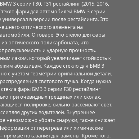
BMW 3 серии F30, F31 рестайлинг (2015, 2016,
: Стекло фары для автомобилей BMW 3 серии
е универсал в версии после рестайлинга. Это
нешнего оптического элемента на
втомобиля. О товаре: Это стекло для фары
 из оптического поликарбоната, что
опропускаемость и ударную прочность.
ным лаком, который увеличивает стойкость к
лким абразивам. Каждое стекло для БМВ 3
ано с учетом геометрии оригинальной детали,
распределения светового пучка. Когда нужна
 стекла фары БМВ 3 серии F30 рестайлинг
ько при очевидных трещинах или сколах.
дающиеся полировке, сильно рассеивают свет,
слепляя других водителей. Внутреннее
рое невозможно убрать снаружи, также снижает
Деформация от перегрева или химические
— прямые показания для замены. Кроме того,