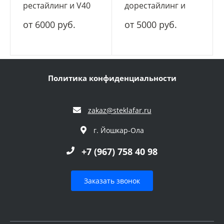
рестайлинг и V40
дорестайлинг и
cross country
V40 cross country
от 6000 руб.
от 5000 руб.
(2016-2019)
(2012-2016)
рестайлинг
дорестайлинг
Политика конфиденциальности
zakaz@steklafar.ru
г. Йошкар-Ола
+7 (967) 758 40 98
Заказать звонок