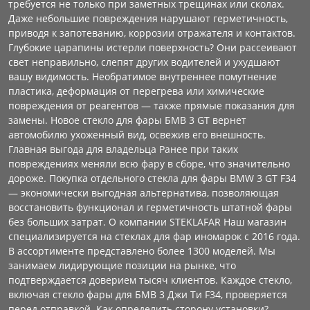
требуется не только при заметных трещинах или сколах.
Даже небольшие повреждения нарушают герметичность,
приводя к запотеванию, коррозии отражателя и контактов.
Глубокие царапины истерли поверхность? Они рассеивают
свет неправильно, слепят других водителей и ухудшают
вашу видимость. Необратимое внутреннее помутнение
пластика, деформация от перегрева или химические
повреждения от реагентов — также прямые показания для
замены. Новое стекло для фары БМВ 3 GT вернет
автомобилю ухоженный вид, освежив его внешность.
Главная выгода для владельца Ранее при таких
повреждениях меняли всю фару в сборе, что значительно
дороже. Покупка отдельного стекла для фары BMW 3 GT F34
— экономически выгодная альтернатива, позволяющая
восстановить функционал и герметичность штатной фары
без больших затрат. О компании STEKLAFAR Наш магазин
специализируется на стеклах для фар иномарок с 2016 года.
В ассортименте представлено более 1300 моделей. Мы
занимаем лидирующие позиции на рынке, что
подтверждается доверием тысяч клиентов. Каждое стекло,
включая стекло фары для БМВ 3 Джи Ти F34, проверяется
перед отправкой. Как определить сторону установки?