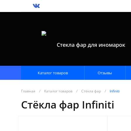
Стекла фар для иномарок
Каталог товаров
Отзывы
Главная
/
Каталог товаров
/
Стёкла фар
/
Infiniti
Стёкла фар Infiniti