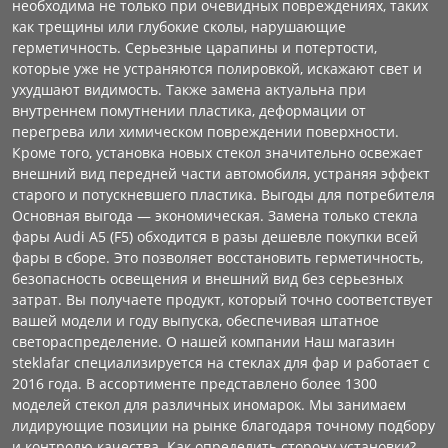
необходима не только при очевидных повреждениях, таких
как трещины или глубокие сколы, нарушающие
герметичность. Серьезные царапины и потертости,
которые уже не устраняются полировкой, искажают свет и
ухудшают видимость. Также замена актуальна при
внутреннем помутнении пластика, деформации от
перегрева или химическом повреждении поверхности.
Кроме того, установка новых стекол значительно освежает
внешний вид передней части автомобиля, устраняя эффект
старого и потускневшего пластика. Выгоды для потребителя
Основная выгода — экономическая. Замена только стекла
фары Audi A5 (F5) обходится в разы дешевле покупки всей
фары в сборе. Это позволяет восстановить герметичность,
безопасность освещения и внешний вид без серьезных
затрат. Вы получаете продукт, который точно соответствует
вашей модели и году выпуска, обеспечивая штатное
светораспределение. О нашей компании Наш магазин
steklafar специализируется на стеклах для фар и работает с
2016 года. В ассортименте представлено более 1300
моделей стекол для различных иномарок. Мы занимаем
лидирующие позиции на рынке благодаря точному подбору
и контролю качества. Как определить сторону установки?