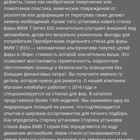
дефекты, такие как необратимое помутнение или
пожелтение пластика, химические повреждения от
реагентов или деформация от перегрева также делают
замену необходимой. Кроме того, установка нового стекла
фары BMW 7 Series E65 значительно улучшает внешний вид
автомобиля, делая его визуально ухоженным. Выгоды для
потребителя Приобретение отдельного стекла для фары
BMW 7 (E65) — экономичная альтернатива покупке целой
фары в сборе, стоимость которой значительно выше. Это
позволяет восстановить герметичность, корректную
светотеневую границу и безопасность освещения без
больших финансовых затрат. Вы получаете именно ту
деталь, которая нужна для ремонта. О нашей компании
Магазин «steklafar» работает с 2016 года и
специализируется на стеклах для фар. В каталоге
представлено более 1300 моделей. Мы занимаем одну из
лидирующих позиций на рынке, что подтверждается
опытом и широким ассортиментом для точного подбора.
Как определить сторону установки Сторона установки
стекла фары БМВ 7 серии E66 определяется по ходу
движения автомобиля: левое стекло устанавливается на
левую фару (со стороны водителя для леворульных машин),