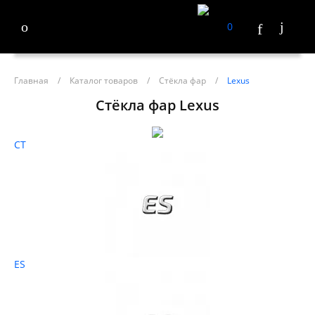
0
Главная
/
Каталог товаров
/
Стёкла фар
/
Lexus
Стёкла фар Lexus
CT
ES