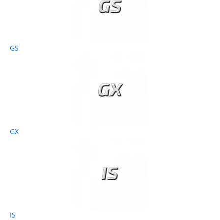
GS
GX
IS