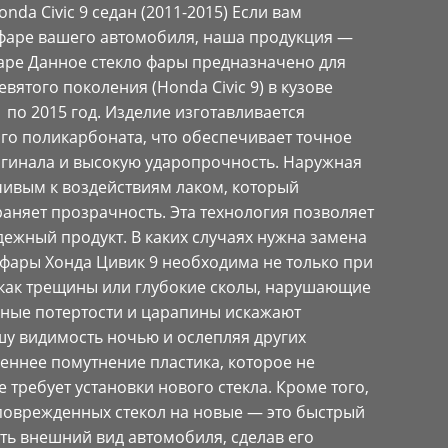
nda Civic 9 седан (2011-2015) Если вам
 фаре вашего автомобиля, наша продукция —
аре Данное стекло фары предназначено для
вятого поколения (Honda Civic 9) в кузове
 по 2015 год. Изделие изготавливается
го поликарбоната, что обеспечивает точное
игинала и высокую ударопрочность. Наружная
чивым к воздействиям лаком, который
аняет прозрачность. Эта технология позволяет
ежный продукт. В каких случаях нужна замена
 фары Хонда Цивик 9 необходима не только при
 как трещины или глубокие сколы, нарушающие
зные потертости и царапины искажают
шу видимость ночью и ослепляя других
еннее помутнение пластика, которое не
 требует установки нового стекла. Кроме того,
 поврежденных стекол на новые — это быстрый
ть внешний вид автомобиля, сделав его