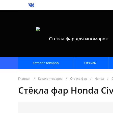
Стекла фар для иномарок
Каталог товаров
Отзывы
Главная
/
Каталог товаров
/
Стёкла фар
/
Honda
/
C
Стёкла фар Honda Civi