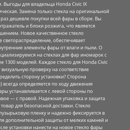
 Выгоды для владельца Honda Civic IX
ческая. Замена только стекла на оригинальной
 раз дешевле покупки всей фары в сборе. Вы
отражатель и блоки розжига, что является
шением. Новое качественное стекло
е светораспределение, обеспечивает
утренние элементы фары от влаги и пыли. О
ециализируемся на стеклах для фар иномарок с
е 1300 моделей. Каждое стекло для Honda Civic
 визуальную проверку на соответствие
пределить сторону установки? Сторона
я) всегда определяется по ходу движения
ары устанавливается с левой стороны по
вое — с правой. Надежная упаковка и защита
товар для безопасной доставки. Стекло
пузырьковую пленку и надежно фиксируется в
Для дополнительной защиты от мелких камней и
сле установки нанести на новое стекло фары