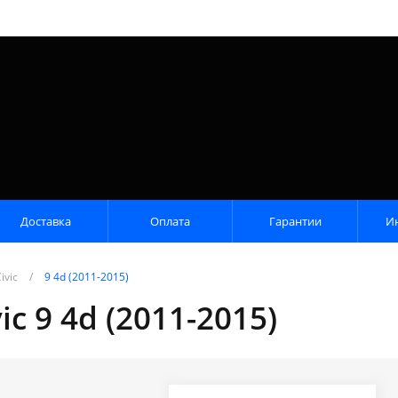
Доставка
Оплата
Гарантии
И
ivic
/
9 4d (2011-2015)
c 9 4d (2011-2015)