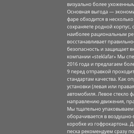
визуально более ухоженным.
Основная выгода — экономи
фаре обходится в несколько
сохраняете родной корпус, 
наиболее рациональным ре
восстанавливает правильно
безопасность и защищает вн
компании «steklafar» Мы сп
2016 года и предлагаем боле
9 перед отправкой проходит
стандартам качества. Как о
установки (левая или права
автомобиля. Левое стекло ф
направлению движения, пра
Мы тщательно упаковываем 
оборачивается в воздушно-
коробке из гофрокартона. 
песка рекомендуем сразу по