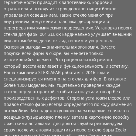
герметичности приводит к запотеванию, коррозии
отражателя и выходу из строя дорогостоящих блоков
управления освещением. Также стекло меняют при
внутреннем помутнении пластика, деформации от
перегрева или химических повреждениях. Установка нового
стекла для фары 001 ZEEKR кардинально улучшает внешний
вид автомобиля, делая взгляд свежим и уверенным.
Основная выгода — значительная экономия. Вместо
покупки всей фары в сборе, вы меняете только
износившийся элемент. Это рациональный ремонт,
который восстанавливает и функциональность, и эстетику.
Наша компания STEKLAFAR работает с 2016 года и
специализируется именно на стеклах для фар. В каталоге
более 1300 моделей. Мы тщательно проверяем каждое
стекло перед отправкой, чтобы вы получили товар без
производственных дефектов. Сторона установки (левое или
правое стекло фары) всегда определяется по ходу движения
автомобиля. Мы надежно упаковываем изделие: сначала в
воздушно-пузырьковую пленку, затем в картонную коробку
с жесткими вставками. Для долгой службы рекомендуем
сразу после установки защитить новое стекло фары Zeekr