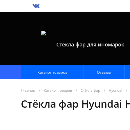
Стекла фар для иномарок
Каталог товаров
Отзывы
Главная
/
Каталог товаров
/
Стёкла фар
/
Hyundai
/
Стёкла фар Hyundai H