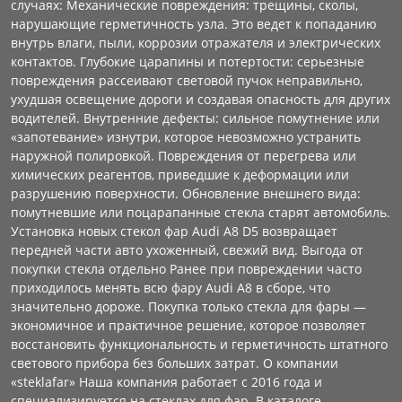
случаях: Механические повреждения: трещины, сколы,
нарушающие герметичность узла. Это ведет к попаданию
внутрь влаги, пыли, коррозии отражателя и электрических
контактов. Глубокие царапины и потертости: серьезные
повреждения рассеивают световой пучок неправильно,
ухудшая освещение дороги и создавая опасность для других
водителей. Внутренние дефекты: сильное помутнение или
«запотевание» изнутри, которое невозможно устранить
наружной полировкой. Повреждения от перегрева или
химических реагентов, приведшие к деформации или
разрушению поверхности. Обновление внешнего вида:
помутневшие или поцарапанные стекла старят автомобиль.
Установка новых стекол фар Audi A8 D5 возвращает
передней части авто ухоженный, свежий вид. Выгода от
покупки стекла отдельно Ранее при повреждении часто
приходилось менять всю фару Audi A8 в сборе, что
значительно дороже. Покупка только стекла для фары —
экономичное и практичное решение, которое позволяет
восстановить функциональность и герметичность штатного
светового прибора без больших затрат. О компании
«steklafar» Наша компания работает с 2016 года и
специализируется на стеклах для фар. В каталоге