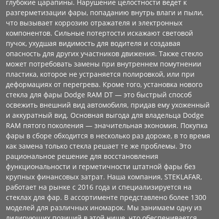
глубокие царапины. Нарушение целостности ведет к
разгерметизации фары, попаданию внутрь влаги и пыли,
что вызывает коррозию отражателя и электронных
компонентов. Сильные потертости искажают световой
пучок, ухудшая видимость для водителя и создавая
опасность для других участников движения. Также стекло
может потребовать замены при внутреннем помутнении
пластика, которое не устраняется полировкой, или при
деформациях от перегрева. Кроме того, установка нового
стекла для фары Dodge RAM DT — это быстрый способ
освежить внешний вид автомобиля, придав ему ухоженный
и аккуратный вид. Основная выгода для владельца Dodge
RAM пятого поколения — значительная экономия. Покупка
фары в сборе обходится в несколько раз дороже, в то время
как замена только стекла решает те же проблемы. Это
рациональное решение для восстановления
функциональности и герметичности штатной фары без
крупных финансовых затрат. Наша компания, STEKLAFAR,
работает на рынке с 2016 года и специализируется на
стеклах для фар. В ассортименте представлено более 1300
моделей для различных иномарок. Мы занимаем одну из
лидирующих позиций в этой нише, что обеспечивается