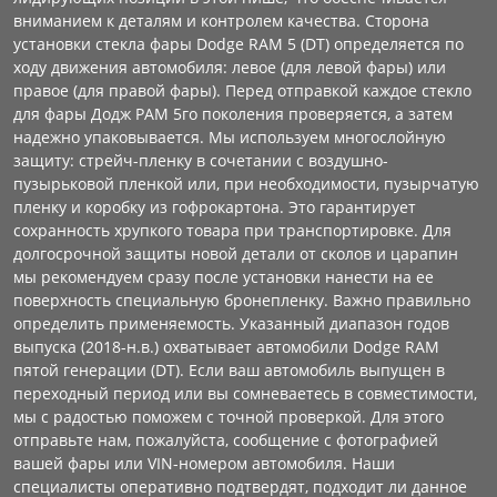
вниманием к деталям и контролем качества. Сторона
установки стекла фары Dodge RAM 5 (DT) определяется по
ходу движения автомобиля: левое (для левой фары) или
правое (для правой фары). Перед отправкой каждое стекло
для фары Додж РАМ 5го поколения проверяется, а затем
надежно упаковывается. Мы используем многослойную
защиту: стрейч-пленку в сочетании с воздушно-
пузырьковой пленкой или, при необходимости, пузырчатую
пленку и коробку из гофрокартона. Это гарантирует
сохранность хрупкого товара при транспортировке. Для
долгосрочной защиты новой детали от сколов и царапин
мы рекомендуем сразу после установки нанести на ее
поверхность специальную бронепленку. Важно правильно
определить применяемость. Указанный диапазон годов
выпуска (2018-н.в.) охватывает автомобили Dodge RAM
пятой генерации (DT). Если ваш автомобиль выпущен в
переходный период или вы сомневаетесь в совместимости,
мы с радостью поможем с точной проверкой. Для этого
отправьте нам, пожалуйста, сообщение с фотографией
вашей фары или VIN-номером автомобиля. Наши
специалисты оперативно подтвердят, подходит ли данное