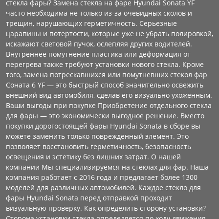
стекла фары? Замена стекла на фаре Hyundai Sonata YF
часто необходима не только из-за очевидных сколов и
трещин, нарушающих герметичность. Серьезные
царапины и потертости, которые уже не убрать полировкой,
искажают световой пучок, ослепляя других водителей.
Внутреннее помутнение пластика или деформация от
перегрева также требуют установки нового стекла. Кроме
того, замена потрескавшихся или помутневших стекол фар
Соната 6 YF — это быстрый способ значительно освежить
внешний вид автомобиля, сделав его визуально ухоженным.
Ваши выгоды при покупке Приобретение отдельного стекла
для фары — это экономически выгодное решение. Вместо
покупки дорогостоящей фары Hyundai Sonata в сборе вы
можете заменить только поврежденный элемент. Это
позволяет восстановить герметичность, безопасность
освещения и эстетику без лишних затрат. О нашей
компании Мы специализируемся на стеклах для фар. Наша
компания работает с 2016 года и предлагает более 1300
моделей для различных автомобилей. Каждое стекло для
фары Hyundai Sonata перед отправкой проходит
визуальную проверку. Как определить сторону установки?
Сторона установки стекла определяется по ходу движения