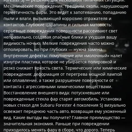
Механические повреждения: трещины, сколы, нарушающие
герметичность фары. Это ведет к запотеванию, попаданию
пыли и влаги, вызывающей коррозию отражателя и
контактов. Глубокие царапины и сильная матовость:
серьезные повреждения поверхности рассеивают свет
неправильно, создавая опасные блики и ухудшая вашу
видимость ночью. Мелкие повреждения часто можно
отполировать, но при глубоких — нужна замена.
Внутренние дефекты: помутнение или «молочный» налет
изнутри пластика, которое не убирается полировкой и
резко снижает яркость света. Термические или химические
повреждения: деформация от перегрева мощной лампой
или оплавление, а также разрушение поверхности от
контакта с агрессивными химическими веществами.
Восстановление внешнего вида: потускневшие или
поврежденные стекла фар старят автомобиль. Установка
новых стекол для Subaru Forester 4 поколения SJ визуально
освежает переднюю часть авто, возвращая ему ухоженный
вид. Какие выгоды вы получите? Главное преимущество —
значительная экономия. Раньше при повреждении
приходилось менять фару в сборе, что дорого. Теперь