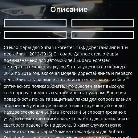
Описание
Стекло фары для Subaru Forester 4 (SJ, дорестайлинг и 1-й
рестайлинг 2012-2016) О товаре Данное стекло фары
предназначено для автомобилей Subaru Forester
четвертого поколения (кузов SJ), выпущенных в период с
2012 по 2016 год, включая модели дорестайлинга и первого
рестайлинга. Изделие изготавливается методом литья из
оптического поликарбоната, что обеспечивает высокую
светопропускаемость и устойчивость к ударам. Внешняя
поверхность покрыта защитным лаком для сопротивления
абразивному износу и воздействию окружающей среды.
Каждое стекло для Subaru Forester 4 SJ спроектировано с
учетом геометрии оригинала, что важно для правильного
светораспределения на дороге. В каких случаях нужно
заменить стекло фары? Замена стекла фары для Subaru
Forester SJ — решение для нескольких типичных ситуаций: