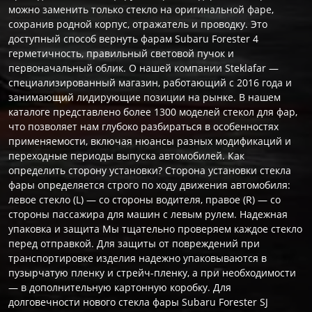
можно заменить только стекло на оригинальной фаре,
сохранив родной корпус, отражатель и проводку. Это
доступный способ вернуть фарам Subaru Forester 4
герметичность, правильный световой пучок и
первоначальный облик. О нашей компании Steklafar —
специализированный магазин, работающий с 2016 года и
занимающий лидирующие позиции на рынке. В нашем
каталоге представлено более 1300 моделей стекол для фар,
что позволяет нам глубоко разбираться в особенностях
применяемости, включая нюансы разных модификаций и
переходные периоды выпуска автомобилей. Как
определить сторону установки? Сторона установки стекла
фары определяется строго по ходу движения автомобиля:
левое стекло (L) — со стороны водителя, правое (R) — со
стороны пассажира для машин с левым рулем. Надежная
упаковка и защита Мы тщательно проверяем каждое стекло
перед отправкой. Для защиты от повреждений при
транспортировке изделия надежно упаковываются в
пузырчатую пленку и стрейч-пленку, а при необходимости
— в дополнительную картонную коробку. Для
долговечности нового стекла фары Subaru Forester SJ