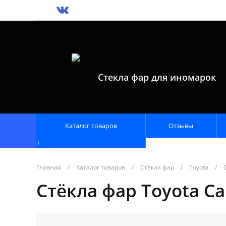
Стекла фар для иномарок
Каталог товаров
Отзывы
+
Главная
/
Каталог товаров
/
Стёкла фар
/
Toyota
/
Стёкла фар Toyota Ca