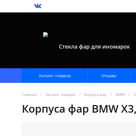
Стекла фар для иномарок
Каталог товаров
Отзывы
Главная
/
Каталог товаров
/
Корпуса фар
/
BMW
/
X
Корпуса фар BMW X3, 